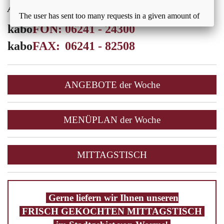
Alternativ auch gerne über:
kabo
FON:
06241 - 24300
kabo
FAX:
06241 - 82508
ANGEBOTE der Woche
MENÜPLAN der Woche
MITTAGSTISCH
Gerne liefern wir Ihnen unseren
FRISCH GEKOCHTEN MITTAGSTISCH