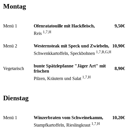
Montag
Menü 1
Ofenratatouille mit Hackfleisch,
9,50€
1,7,H
Reis
Menü 2
Westernsteak mit Speck und Zwiebeln,
10,90€
1,7,B,G,H
Schwenkkartoffeln, Speckbohnen
bunte Spätzlepfanne "Jäger Art" mit
Vegetarisch
8,90€
frischen
1,7,H
Pilzen, Kräutern und Salat
Dienstag
Menü 1
Winzerbraten vom Schweinekamm,
10,20€
1,7,H
Stampfkartoffeln, Rieslingkraut