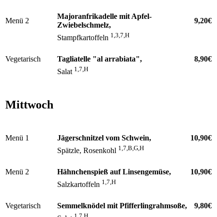
Majoranfrikadelle mit Apfel-
Menü 2
9,20€
Zwiebelschmelz,
1,3,7,H
Stampfkartoffeln
Vegetarisch
Tagliatelle "al arrabiata",
8,90€
1,7,H
Salat
Mittwoch
Menü 1
Jägerschnitzel vom Schwein,
10,90€
1,7,B,G,H
Spätzle, Rosenkohl
Menü 2
Hähnchenspieß auf Linsengemüse,
10,90€
1,7,H
Salzkartoffeln
Vegetarisch
Semmelknödel mit Pfifferlingrahmsoße,
9,80€
1,7,H