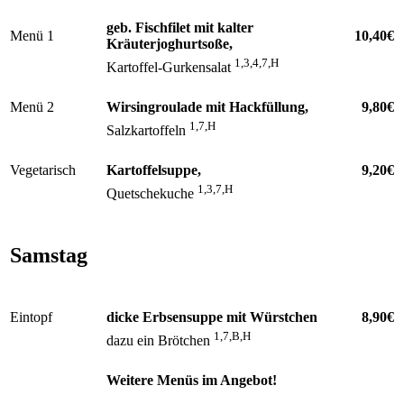
geb. Fischfilet mit kalter
Menü 1
10,40€
Kräuterjoghurtsoße,
1,3,4,7,H
Kartoffel-Gurkensalat
Menü 2
Wirsingroulade mit Hackfüllung,
9,80€
1,7,H
Salzkartoffeln
Vegetarisch
Kartoffelsuppe,
9,20€
1,3,7,H
Quetschekuche
Samstag
Eintopf
dicke Erbsensuppe mit Würstchen
8,90€
1,7,B,H
dazu ein Brötchen
Weitere Menüs im Angebot!