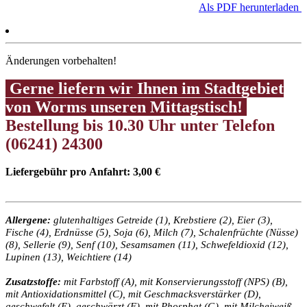
Als PDF herunterladen
Änderungen vorbehalten!
Gerne liefern wir Ihnen im Stadtgebiet
von Worms unseren Mittagstisch!
Bestellung bis 10.30 Uhr unter Telefon
(06241) 24300
Liefergebühr pro Anfahrt: 3,00 €
Allergene:
glutenhaltiges Getreide (1), Krebstiere (2), Eier (3),
Fische (4), Erdnüsse (5), Soja (6), Milch (7), Schalenfrüchte (Nüsse)
(8), Sellerie (9), Senf (10), Sesamsamen (11), Schwefeldioxid (12),
Lupinen (13), Weichtiere (14)
Zusatzstoffe:
mit Farbstoff (A), mit Konservierungsstoff (NPS) (B),
mit Antioxidationsmittel (C), mit Geschmacksverstärker (D),
geschwefelt (E), geschwärzt (F), mit Phosphat (G), mit Milcheiweiß