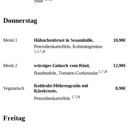
Salat
Donnerstag
Menü 1
Hähnchenbrust in Sesamhülle,
10,90€
Petersilienkartoffeln, Kohlrabigemüse
1,3,7,H
Menü 2
würziges Gulasch vom Rind,
12,90€
1,7,H
Bandnudeln, Tomaten-Gurkensalat
Kohlrabi-Möhrengratin mit
Vegetarisch
8,90€
Käsekruste,
1,7,H
Petersilienkartoffeln
Freitag